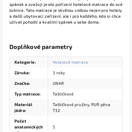
spánek a zvažují proto pořízení hotelové matrace do své
ložnice. Tato matrace je skvělou volbou nejen pro hotely
a další ubytovací zařízení, ale i pro každého, kdo si chce
užívat pohodlí a kvalitní spánek u sebe doma.
Doplňkové parametry
Kategorie
:
Hotelové matrace
Záruka
:
3 roky
Značka
:
UNAR
Typ matrace
:
Taštičkové
Materiál
Taštičkové pružiny, PUR pěna
jádra
:
T32
Počet
anatomických
5