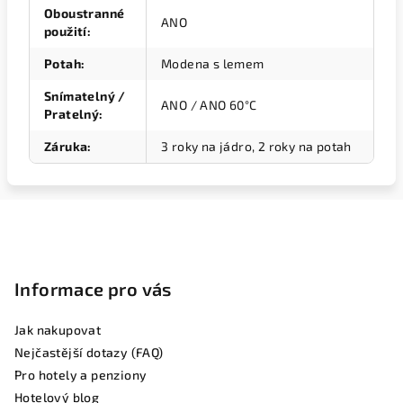
Oboustranné
ANO
použití
:
Potah
:
Modena s lemem
Snímatelný /
ANO / ANO 60°C
Pratelný
:
Záruka
:
3 roky na jádro, 2 roky na potah
Z
á
p
Informace pro vás
a
t
Jak nakupovat
í
Nejčastější dotazy (FAQ)
Pro hotely a penziony
Hotelový blog