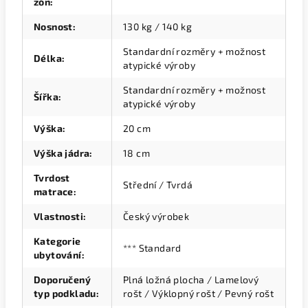
zón
:
Nosnost
:
130 kg / 140 kg
Standardní rozměry + možnost
Délka
:
atypické výroby
Standardní rozměry + možnost
Šířka
:
atypické výroby
Výška
:
20 cm
Výška jádra
:
18 cm
Tvrdost
Střední / Tvrdá
matrace
:
Vlastnosti
:
Český výrobek
Kategorie
*** Standard
ubytování
:
Doporučený
Plná ložná plocha / Lamelový
typ podkladu
:
rošt / Výklopný rošt / Pevný rošt