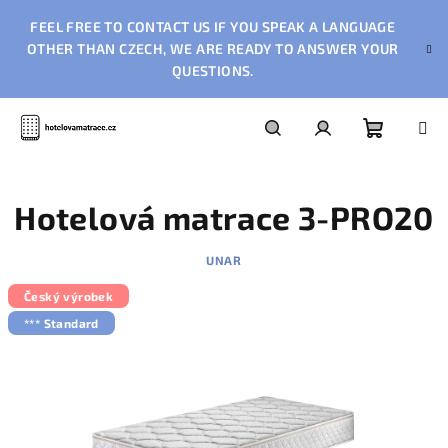
Přejít
FEEL FREE TO CONTACT US IF YOU SPEAK A LANGUAGE
na
obsah
OTHER THAN CZECH, WE ARE READY TO ANSWER YOUR
QUESTIONS.
Nákupn
Hledat
Přihlášení
Hotelová matrace 3-PRO20
košík
UNAR
Český výrobek
*** Standard