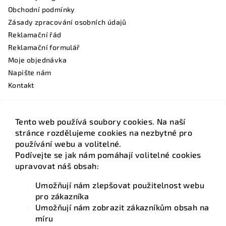
Obchodní podmínky
Zásady zpracování osobních údajů
Reklamační řád
Reklamační formulář
Moje objednávka
Napište nám
Kontakt
Tento web používá soubory cookies. Na naší
Facebook
stránce rozdělujeme cookies na nezbytné pro
používání webu a volitelné.
Podívejte se jak nám pomáhají volitelné cookies
upravovat náš obsah:
Umožňují nám zlepšovat použitelnost webu
Kontakt
pro zákazníka
Umožňují nám zobrazit zákazníkům obsah na
info
@
hotelovamatrace.cz
míru
+420 736 220 275