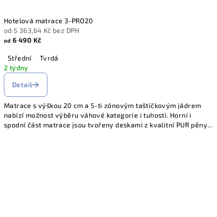
Hotelová matrace 3-PRO20
od 5 363,64 Kč bez DPH
6 490 Kč
od
Střední
Tvrdá
2 týdny
Detail
Matrace s výškou 20 cm a 5-ti zónovým taštičkovým jádrem
nabízí možnost výběru váhové kategorie i tuhosti. Horní i
spodní část matrace jsou tvořeny deskami z kvalitní PUR pěny...