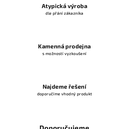
é
Atypická výroba
m
dle přání zákazníka
a
t
Kamenná prodejna
r
s možností vyzkoušení
a
c
e
Najdeme řešení
p
doporučíme vhodný produkt
r
o
h
Doporučujeme