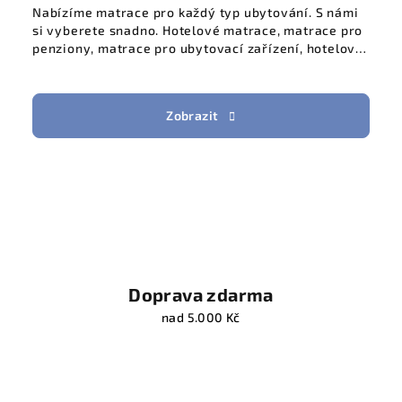
Nabízíme matrace pro každý typ ubytování. S námi
si vyberete snadno. Hotelové matrace, matrace pro
penziony, matrace pro ubytovací zařízení, hotelové
matrace k vám domů.
Zobrazit
H
o
t
e
Doprava zdarma
l
nad 5.000 Kč
o
v