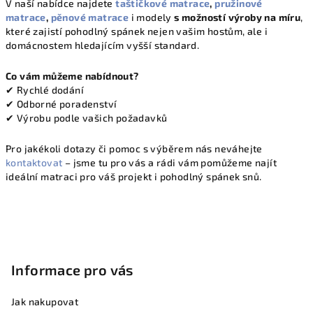
V naší nabídce najdete
taštičkové matrace
,
pružinové
matrace
,
pěnové matrace
i modely
s možností výroby na míru
,
které zajistí pohodlný spánek nejen vašim hostům, ale i
domácnostem hledajícím vyšší standard.
Co vám můžeme nabídnout?
✔ Rychlé dodání
✔ Odborné poradenství
✔ Výrobu podle vašich požadavků
Pro jakékoli dotazy či pomoc s výběrem nás neváhejte
kontaktovat
– jsme tu pro vás a rádi vám pomůžeme najít
ideální matraci pro váš projekt i pohodlný spánek snů.
Z
á
p
Informace pro vás
a
t
Jak nakupovat