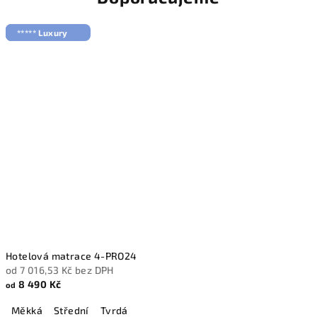
o
**** First Class
*** Standard
***** Luxury
t
e
l
y
i
n
á
r
o
Hotelová matrace 4-PRO24
od 7 016,53 Kč bez DPH
č
8 490 Kč
od
n
Měkká
Střední
Tvrdá