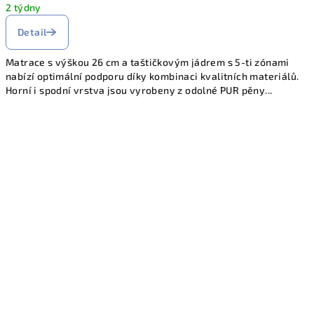
2 týdny
é
Detail
z
Matrace s výškou 26 cm a taštičkovým jádrem s 5-ti zónami
á
nabízí optimální podporu díky kombinaci kvalitních materiálů.
Horní i spodní vrstva jsou vyrobeny z odolné PUR pěny...
k
a
z
n
í
k
y