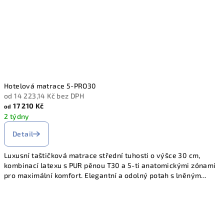
Hotelová matrace 5-PRO30
od 14 223,14 Kč bez DPH
17 210 Kč
od
2 týdny
Detail
Luxusní taštičková matrace střední tuhosti o výšce 30 cm,
kombinací latexu s PUR pěnou T30 a 5-ti anatomickými zónami
pro maximální komfort. Elegantní a odolný potah s lněným...