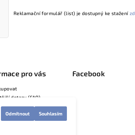
Reklamační formulář (list) je dostupný ke stažení
z
rmace pro vás
Facebook
kupovat
tější dotazy (FAQ)
tely a penziony
Odmítnout
Souhlasím
vý blog
dní podmínky
 zpracování osobních