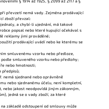
oveními § 1914 až 1925, § 2099 až 2117 a §
 při převzetí nemá vady. Zejména prodávající
cí zboží převzal:
ujednaly, a chybí-li ujednání, má takové
ýrobce popsal nebo které kupující očekával s
dě reklamy jimi prováděné;
 použití prodávající uvádí nebo ke kterému se
ením smluvenému vzorku nebo předloze,
o podle smluveného vzorku nebo předlohy;
íře nebo hmotnosti;
 předpisů;
př. nemá sjednané nebo oprávněně
ému nebo sjednanému účelu, není kompletní,
t, nebo jakost neodpovídá jiným zákonným,
), jedná se o vady zboží, za které
, na základě odstoupení od smlouvy může