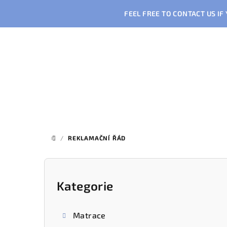
Přejít
FEEL FREE TO CONTACT US I
na
obsah
/
REKLAMAČNÍ ŘÁD
DOMŮ
P
o
Kategorie
Přeskočit
kategorie
s
Matrace
t