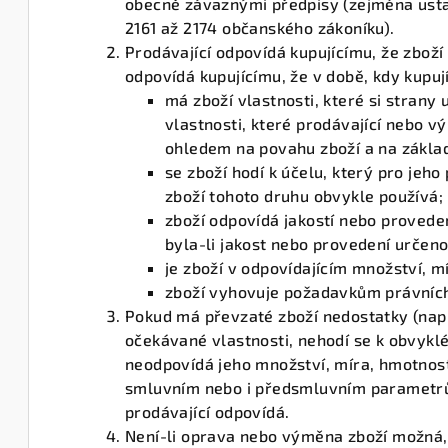
obecně závaznými předpisy (zejména ustan
2161 až 2174 občanského zákoníku).
Prodávající odpovídá kupujícímu, že zboží
odpovídá kupujícímu, že v době, kdy kupují
má zboží vlastnosti, které si strany 
vlastnosti, které prodávající nebo v
ohledem na povahu zboží a na zákla
se zboží hodí k účelu, který pro jeho
zboží tohoto druhu obvykle používá;
zboží odpovídá jakostí nebo proved
byla-li jakost nebo provedení určen
je zboží v odpovídajícím množství, m
zboží vyhovuje požadavkům právních
Pokud má převzaté zboží nedostatky (na
očekávané vlastnosti, nehodí se k obvykl
neodpovídá jeho množství, míra, hmotnos
smluvním nebo i předsmluvním parametrům
prodávající odpovídá.
Není-li oprava nebo výměna zboží možná