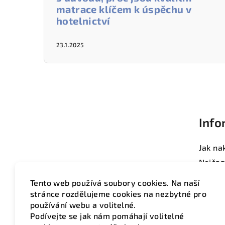
matrace klíčem k úspěchu v
hotelnictví
23.1.2025
Z
á
Info
p
a
Jak na
t
Nejčas
Pro ho
í
Tento web používá soubory cookies. Na naší
Hotelo
stránce rozdělujeme cookies na nezbytné pro
používání webu a volitelné.
Obcho
Podívejte se jak nám pomáhají volitelné
Zásady