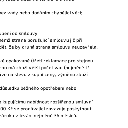
ez vady nebo dodáním chybějící věci;
upení od smlouvy;
ěmž strana porušující smlouvu již při
ět, že by druhá strana smlouvu neuzavřela,
avě opakovaně (třetí reklamace pro stejnou
ebo má zboží větší počet vad (nejméně tři
ávo na slevu z kupní ceny, výměnu zboží
v důsledku běžného opotřebení nebo
e kupujícímu nabídnout rozšířenou smluvní
00 Kč se prodávající zavazuje poskytnout
záruku v trvání nejméně 36 měsíců.