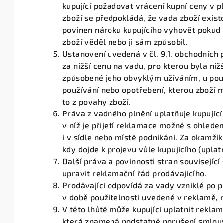
kupující požadovat vrácení kupní ceny v p
zboží se předpokládá, že vada zboží existo
povinen nároku kupujícího vyhovět pokud 
zboží věděl nebo ji sám způsobil.
Ustanovení uvedená v čl. 9.1. obchodních
za nižší cenu na vadu, pro kterou byla niž
způsobené jeho obvyklým užíváním, u použ
používání nebo opotřebení, kterou zboží m
to z povahy zboží.
Práva z vadného plnění uplatňuje kupující
v níž je přijetí reklamace možné s ohled
i v sídle nebo místě podnikání. Za okamži
kdy dojde k projevu vůle kupujícího (upla
Další práva a povinnosti stran souvisejíc
upravit reklamační řád prodávajícího.
Prodávající odpovídá za vady vzniklé po p
v době použitelnosti uvedené v reklamě, 
V této lhůtě může kupující uplatnit rekla
která znamená podstatné porušení smlouvy