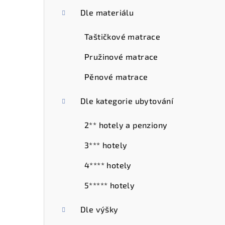
r
Dle materiálu
a
Taštičkové matrace
n
Pružinové matrace
n
Pěnové matrace
í
Dle kategorie ubytování
p
2** hotely a penziony
a
3*** hotely
n
e
4**** hotely
l
5***** hotely
Dle výšky