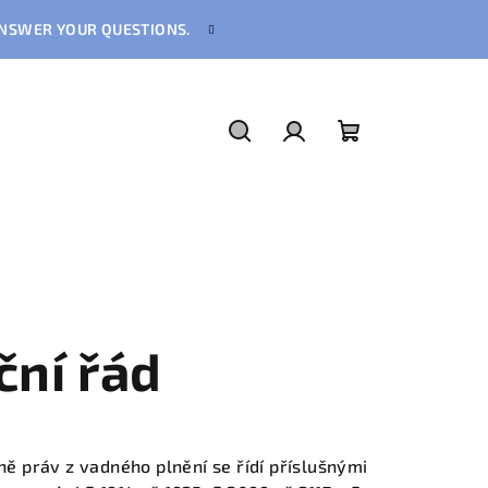
 ANSWER YOUR QUESTIONS.
Hledat
Přihlášení
Nákupní
košík
ní řád
ě práv z vadného plnění se řídí příslušnými