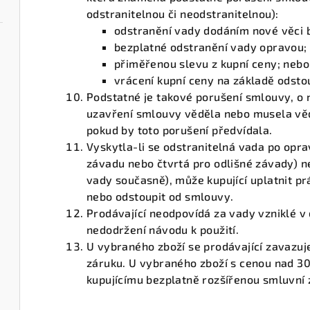
odstranitelnou či neodstranitelnou):
odstranění vady dodáním nové věci b
bezplatné odstranění vady opravou;
přiměřenou slevu z kupní ceny; nebo
vrácení kupní ceny na základě odsto
Podstatné je takové porušení smlouvy, o n
uzavření smlouvy věděla nebo musela věd
pokud by toto porušení předvídala.
Vyskytla-li se odstranitelná vada po opr
závadu nebo čtvrtá pro odlišné závady) n
vady současně), může kupující uplatnit pr
nebo odstoupit od smlouvy.
Prodávající neodpovídá za vady vzniklé 
nedodržení návodu k použití.
U vybraného zboží se prodávající zavazuj
záruku. U vybraného zboží s cenou nad 30
kupujícímu bezplatně rozšířenou smluvní 