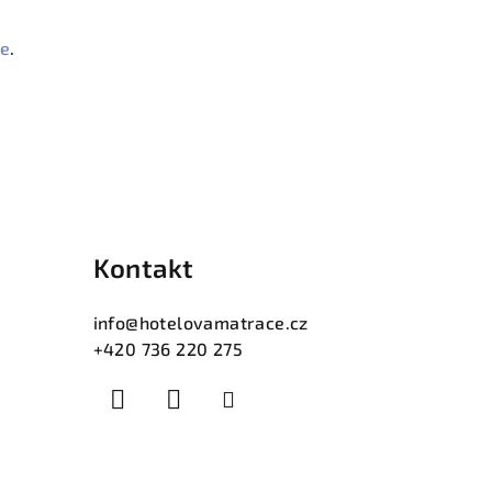
de
.
Kontakt
info
@
hotelovamatrace.cz
+420 736 220 275