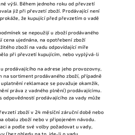
lné výši. Během jednoho roku od převzetí
vala již při převzetí zboží. Prodávající není
prokáže, že kupující před převzetím o vadě
 podmínek se nepoužijí u zboží prodávaného
ší cena ujednána, na opotřebení zboží
itého zboží na vadu odpovídající míře
ělo při převzetí kupujícím, nebo vyplývá-li
 u prodávajícího na adrese jeho provozovny,
em na sortiment prodávaného zboží, případně
k uplatnění reklamace se považuje okamžik,
tnění práva z vadného plnění) prodávajícímu.
í s odpovědností prodávajícího za vady může
řevzetí zboží v 24 měsíční záruční době nebo
na obalu zboží nebo v připojeném návodu.
maci a podle své volby požadovat u vady,
 (bez ohledu na to, jde-li o vadu