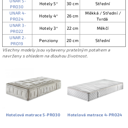
UNAR 5-
Hotely 5*
30 cm
Střední
PRO30
UNAR 4-
Měkká / Střední /
Hotely 4*
26 cm
PRO24
Tvrdá
UNAR 3-
Hotely 3*
22 cm
Měkčí
PRO22
UNAR 2-
Penziony
20 cm
Střední
PRO19
Všechny modely jsou vybaveny pratelným potahem a
navrženy s ohledem na dlouhou životnost.
Hotelová matrace 5-PRO30
Hotelová matrace 4-PRO24