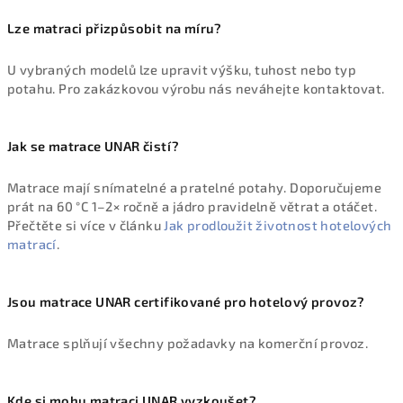
Lze matraci přizpůsobit na míru?
U vybraných modelů lze upravit výšku, tuhost nebo typ
potahu. Pro zakázkovou výrobu nás neváhejte
kontaktovat
.
Jak se matrace UNAR čistí?
Matrace mají snímatelné a pratelné potahy. Doporučujeme
prát na 60 °C 1–2× ročně a jádro pravidelně větrat a otáčet.
Přečtěte si více v článku
Jak prodloužit životnost hotelových
matrací
.
Jsou matrace UNAR certifikované pro hotelový provoz?
Matrace splňují všechny požadavky na komerční provoz.
Kde si mohu matraci UNAR vyzkoušet?