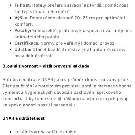
Tuhost:
Hotely preferují střední až tvrdší, domácnosti
častěji střední nebo měkčí.
Výška:
Doporučeno alespoň 20–25 cm pro optimální
komfort.
Potahy:
Snímatelné, pratelné, k dispozici i varianty bez
snímatelného potahu.
Certifikace:
Normy pro veřejný i domácí provoz.
Údržba:
Otáčet každé 3 měsíce, prát potah 2× ročně,
pravidelně větrat.
Dlouhá životnost = nižší provozní náklady
Hotelové matrace UNAR jsou v průměru konstruovány pro 5-
7 let používání v hotelovém provozu, poté je matrace vhodné
vyměnit z hygienických důvodů a zachování špičkového
komfortu. Díky tomu snižují náklady na výměnu a přispívají
ke spokojenosti hostů i personálu.
UNAR a udržitelnost
Lokální výroba snižuje emise