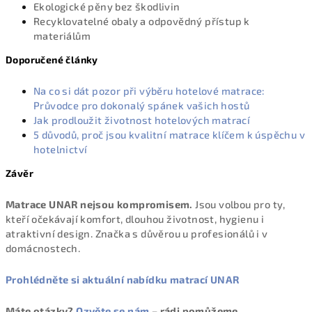
Ekologické pěny bez škodlivin
Recyklovatelné obaly a odpovědný přístup k
materiálům
Doporučené články
Na co si dát pozor při výběru hotelové matrace:
Průvodce pro dokonalý spánek vašich hostů
Jak prodloužit životnost hotelových matrací
5 důvodů, proč jsou kvalitní matrace klíčem k úspěchu v
hotelnictví
Závěr
Matrace UNAR nejsou kompromisem.
Jsou volbou pro ty,
kteří očekávají komfort, dlouhou životnost, hygienu i
atraktivní design. Značka s důvěrou u profesionálů i v
domácnostech.
Prohlédněte si aktuální nabídku matrací UNAR
Máte otázky?
Ozvěte se nám
– rádi pomůžeme.