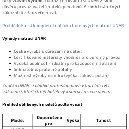
Díky
vlastní výrobě
a důrazu na kvalitu si UNAR získal
důvěru provozovatelů hotelů, penzionů, Airbnb i náročných
zákazníků z řad veřejnosti.
Prohlédněte si kompletní nabídku hotelových matrací UNAR
Výhody matrací UNAR
Česká výroba s důrazem na detail
Certifikované materiály vhodné i pro veřejný provoz
Vysoká odolnost – ideální pro každodenní zatížení
Snímatelné, pratelné potahy
Možnost výroby na míru (výška, tuhost, potah)
Značku UNAR si oblíbili profesionálové v hotelnictví i
zákazníci, kteří chtějí hotelový komfort u sebe doma.
Přehled oblíbených modelů podle využití
Doporučeno
Model
Výška
Tuhost
pro