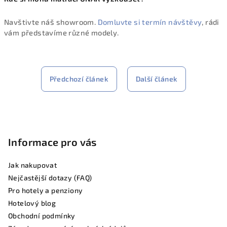
Navštivte náš showroom.
Domluvte si termín návštěvy
, rádi
vám představíme různé modely.
Předchozí článek
Další článek
Z
á
p
Informace pro vás
a
t
Jak nakupovat
í
Nejčastější dotazy (FAQ)
Pro hotely a penziony
Hotelový blog
Obchodní podmínky