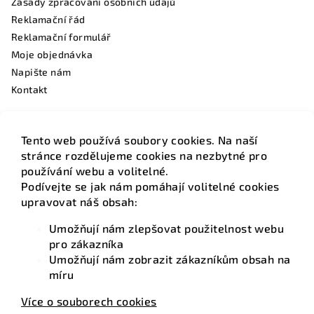
Zásady zpracování osobních údajů
Reklamační řád
Reklamační formulář
Moje objednávka
Napište nám
Kontakt
Tento web používá soubory cookies. Na naší
Facebook
stránce rozdělujeme cookies na nezbytné pro
používání webu a volitelné.
Podívejte se jak nám pomáhají volitelné cookies
upravovat náš obsah:
Umožňují nám zlepšovat použitelnost webu
Kontakt
pro zákazníka
Umožňují nám zobrazit zákazníkům obsah na
info
@
hotelovamatrace.cz
míru
+420 736 220 275
Více o souborech cookies