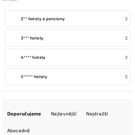
2** hotely a penziony
3*** hotely
4**** hotely
5***** hotely
Ř
a
Doporučujeme
Nejlevnější
Nejdražší
z
e
Abecedně