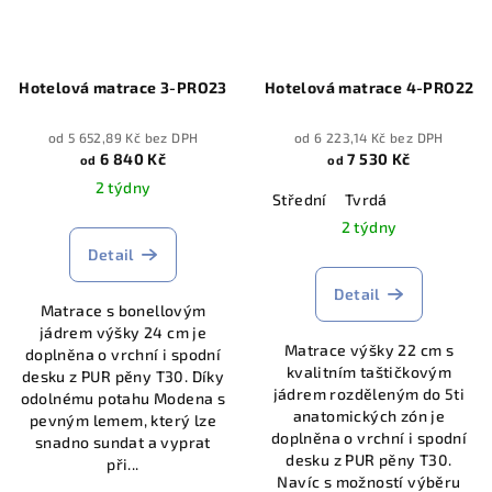
Hotelová matrace 3-PRO23
Hotelová matrace 4-PRO22
od 5 652,89 Kč bez DPH
od 6 223,14 Kč bez DPH
6 840 Kč
7 530 Kč
od
od
2 týdny
Střední
Tvrdá
2 týdny
Detail
Detail
Matrace s bonellovým
jádrem výšky 24 cm je
Matrace výšky 22 cm s
doplněna o vrchní i spodní
kvalitním taštičkovým
desku z PUR pěny T30. Díky
jádrem rozděleným do 5ti
odolnému potahu Modena s
anatomických zón je
pevným lemem, který lze
doplněna o vrchní i spodní
snadno sundat a vyprat
desku z PUR pěny T30.
při...
Navíc s možností výběru