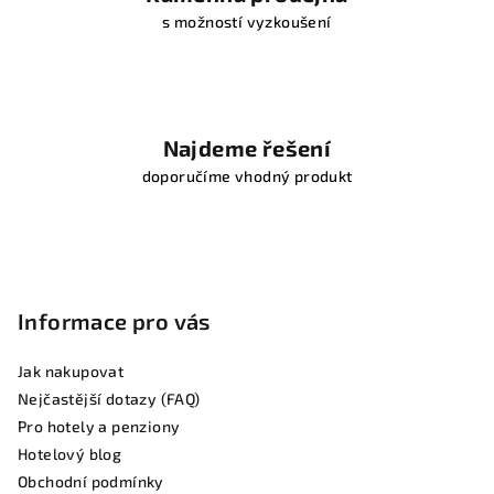
s možností vyzkoušení
Najdeme řešení
doporučíme vhodný produkt
Z
á
p
Informace pro vás
a
t
Jak nakupovat
í
Nejčastější dotazy (FAQ)
Pro hotely a penziony
Hotelový blog
Obchodní podmínky