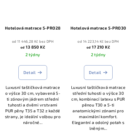
Hotelová matrace 5-PRO28
Hotelová matrace 5-PRO30
od 11 446,28 Kč bez DPH
od 14 223,14 Kč bez DPH
13 850 Kč
17 210 Kč
od
od
2 týdny
2 týdny
Detail
Detail
Luxusní taštičková matrace
Luxusní taštičková matrace
o výšce 30 cm, vybavená 5-
střední tuhosti o výšce 30
ti zónovým jádrem střední
cm, kombinací latexu s PUR
tuhosti a dvěmi vrstvami
pěnou T30 a 5-ti
PUR pěny T35 a T32 z každé
anatomickými zónami pro
strany, je ideální volbou pro
maximální komfort.
náročné...
Elegantní a odolný potah s
lněným...