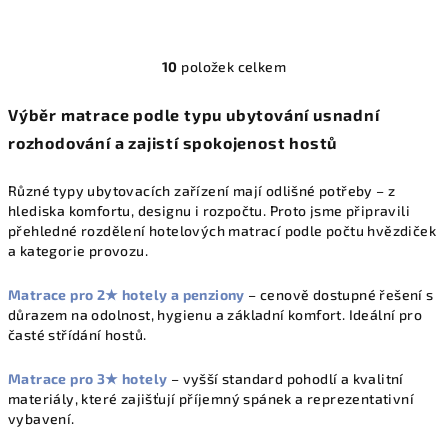
10
položek celkem
O
v
Výběr matrace podle typu ubytování usnadní
l
rozhodování a zajistí spokojenost hostů
á
d
a
Různé typy ubytovacích zařízení mají odlišné potřeby – z
hlediska komfortu, designu i rozpočtu. Proto jsme připravili
c
přehledné rozdělení hotelových matrací podle počtu hvězdiček
í
a kategorie provozu.
p
r
Matrace pro 2★ hotely a penziony
– cenově dostupné řešení s
v
důrazem na odolnost, hygienu a základní komfort. Ideální pro
k
časté střídání hostů.
y
v
Matrace pro 3★ hotely
– vyšší standard pohodlí a kvalitní
ý
materiály, které zajišťují příjemný spánek a reprezentativní
p
vybavení.
i