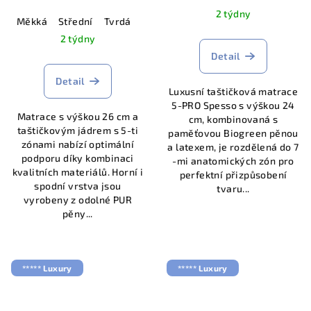
2 týdny
Měkká
Střední
Tvrdá
2 týdny
Detail
Detail
Luxusní taštičková matrace
5-PRO Spesso s výškou 24
Matrace s výškou 26 cm a
cm, kombinovaná s
taštičkovým jádrem s 5-ti
paměťovou Biogreen pěnou
zónami nabízí optimální
a latexem, je rozdělená do 7
podporu díky kombinaci
-mi anatomických zón pro
kvalitních materiálů. Horní i
perfektní přizpůsobení
spodní vrstva jsou
tvaru...
vyrobeny z odolné PUR
pěny...
***** Luxury
***** Luxury