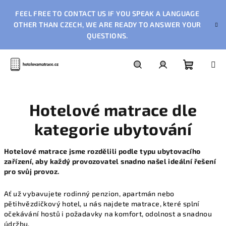
Přejít
FEEL FREE TO CONTACT US IF YOU SPEAK A LANGUAGE
na
obsah
OTHER THAN CZECH, WE ARE READY TO ANSWER YOUR
QUESTIONS.
Nákupn
Hledat
Přihlášení
Hotelové matrace dle
košík
kategorie ubytování
Hotelové matrace jsme rozdělili podle typu ubytovacího
zařízení, aby každý provozovatel snadno našel ideální řešení
pro svůj provoz.
Ať už vybavujete rodinný penzion, apartmán nebo
pětihvězdičkový hotel, u nás najdete matrace, které splní
očekávání hostů i požadavky na komfort, odolnost a snadnou
údržbu.