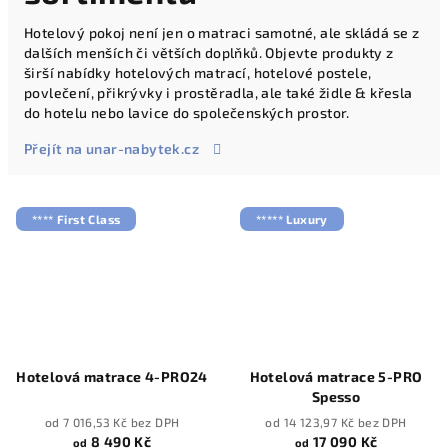
Hotelový pokoj není jen o matraci samotné, ale skládá se z
dalších menších či větších doplňků. Objevte produkty z
širší nabídky hotelových matrací, hotelové postele,
povlečení, přikrývky i prostěradla, ale také židle & křesla
do hotelu nebo lavice do společenských prostor.
Přejít na unar-nabytek.cz
**** First Class
***** Luxury
Hotelová matrace 4-PRO24
Hotelová matrace 5-PRO
Spesso
od 7 016,53 Kč bez DPH
od 14 123,97 Kč bez DPH
8 490 Kč
17 090 Kč
od
od