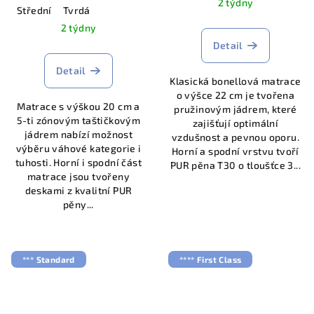
2 týdny
Střední
Tvrdá
2 týdny
Detail
Detail
Klasická bonellová matrace
o výšce 22 cm je tvořena
Matrace s výškou 20 cm a
pružinovým jádrem, které
5-ti zónovým taštičkovým
zajišťují optimální
jádrem nabízí možnost
vzdušnost a pevnou oporu.
výběru váhové kategorie i
Horní a spodní vrstvu tvoří
tuhosti. Horní i spodní část
PUR pěna T30 o tloušťce 3...
matrace jsou tvořeny
deskami z kvalitní PUR
pěny...
*** Standard
**** First Class