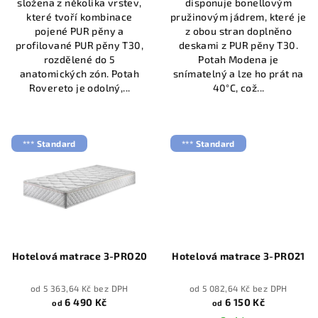
složena z několika vrstev,
disponuje bonellovým
které tvoří kombinace
pružinovým jádrem, které je
pojené PUR pěny a
z obou stran doplněno
profilované PUR pěny T30,
deskami z PUR pěny T30.
rozdělené do 5
Potah Modena je
anatomických zón. Potah
snímatelný a lze ho prát na
Rovereto je odolný,...
40°C, což...
*** Standard
*** Standard
Hotelová matrace 3-PRO20
Hotelová matrace 3-PRO21
od 5 363,64 Kč bez DPH
od 5 082,64 Kč bez DPH
6 490 Kč
6 150 Kč
od
od