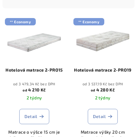
n
í
V
p
** Economy
** Economy
ý
r
p
o
i
d
s
u
p
k
r
Hotelová matrace 2-PRO15
Hotelová matrace 2-PRO19
t
o
ů
d
od 3 479,34 Kč bez DPH
od 3 537,19 Kč bez DPH
4 210 Kč
4 280 Kč
od
od
u
2 týdny
2 týdny
k
t
Detail
Detail
ů
Matrace o výšce 15 cm je
Matrace výšky 20 cm