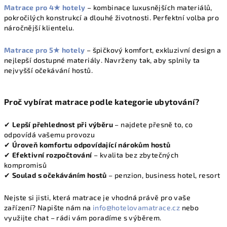
Matrace pro 4★ hotely
– kombinace luxusnějších materiálů,
s
pokročilých konstrukcí a dlouhé životnosti. Perfektní volba pro
u
náročnější klientelu.
Matrace pro 5★ hotely
– špičkový komfort, exkluzivní design a
nejlepší dostupné materiály. Navrženy tak, aby splnily ta
nejvyšší očekávání hostů.
Proč vybírat matrace podle kategorie ubytování?
✔
Lepší přehlednost při výběru
– najdete přesně to, co
odpovídá vašemu provozu
✔
Úroveň komfortu odpovídající nárokům hostů
✔
Efektivní rozpočtování
– kvalita bez zbytečných
kompromisů
✔
Soulad s očekáváním hostů
– penzion, business hotel, resort
Nejste si jisti, která matrace je vhodná právě pro vaše
zařízení? Napište nám na
info@hotelovamatrace.cz
nebo
využijte chat – rádi vám poradíme s výběrem.