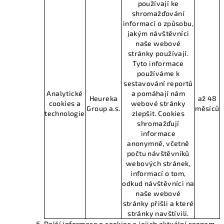
používají ke
shromažďování
informací o způsobu,
jakým návštěvníci
naše webové
stránky používají.
Tyto informace
používáme k
sestavování reportů
Analytické
a pomáhají nám
Heureka
až 48
cookies a
webové stránky
Group a.s.
měsíců
technologie
zlepšit. Cookies
shromažďují
informace
anonymně, včetně
počtu návštěvníků
webových stránek,
informací o tom,
odkud návštěvníci na
naše webové
stránky přišli a které
stránky navštívili.
Další informace o cookies a jejich aktuální seznam