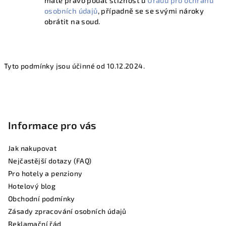
máte právo podat stížnost u
Úřadu pro ochranu
osobních údajů
, případně se se svými nároky
obrátit na soud.
Tyto podmínky jsou účinné od
10.12.2024.
Z
á
p
Informace pro vás
a
t
Jak nakupovat
í
Nejčastější dotazy (FAQ)
Pro hotely a penziony
Hotelový blog
Obchodní podmínky
Zásady zpracování osobních údajů
Reklamační řád