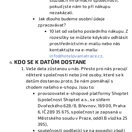
službách informační společnosti,
pokud jste nám to při nákupu
nezakázali.
Jak dlouho budeme osobní údaje
zpracovávat?
10 let od vašeho posledního nákupu. Z
rozesílky se můžete kdykoliv odhlásit
prostřednictvím e-mailu nebo nás
kontaktujte na e-mailu:
info@hotelovamatrace.cz
.
KDO SE K DATŮM DOSTANE
Vaše data zůstanou u nás. Přesto pro nás pracují
některé společnosti nebo jiné osoby, které se k
datům dostanou proto, že nám pomáhají s
chodem našeho e-shopu. Jsou to:
provozovatel e-shopové platformy Shoptet
(společnost Shoptet a.s., se sídlem
Dvořeckého 628/8, Břevnov, 169 00, Praha
6, IČ 289 35 675, společnost je zapsaná u
Městského soudu v Praze, oddíl B vložka 25
395),
společnosti podílející se na expedici zboží