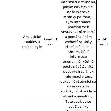
informací o způsobu,
jakým návštěvníci
naše webové
stránky používají.
Tyto informace
používáme k
sestavování reportů
Analytické
a pomáhají nám
Leadhub
až 60
cookies a
webové stránky
s.r.o.
měsíců
technologie
zlepšit. Cookies
shromažďují
informace
anonymně, včetně
počtu návštěvníků
webových stránek,
informací o tom,
odkud návštěvníci na
naše webové
stránky přišli a které
stránky navštívili.
Tyto cookies se
používají ke