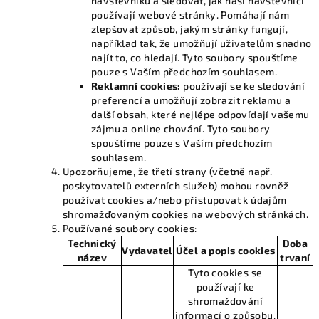
návštěvníků a sledovat, jak naši návštěvníci
používají webové stránky. Pomáhají nám
zlepšovat způsob, jakým stránky fungují,
například tak, že umožňují uživatelům snadno
najít to, co hledají. Tyto soubory spouštíme
pouze s Vaším předchozím souhlasem.
Reklamní cookies:
používají se ke sledování
preferencí a umožňují zobrazit reklamu a
další obsah, které nejlépe odpovídají vašemu
zájmu a online chování. Tyto soubory
spouštíme pouze s Vaším předchozím
souhlasem.
Upozorňujeme, že třetí strany (včetně např.
poskytovatelů externích služeb) mohou rovněž
používat cookies a/nebo přistupovat k údajům
shromažďovaným cookies na webových stránkách.
Používané soubory cookies:
Technický
Doba
Vydavatel
Účel a popis cookies
název
trvaní
Tyto cookies se
používají ke
shromažďování
informací o způsobu,