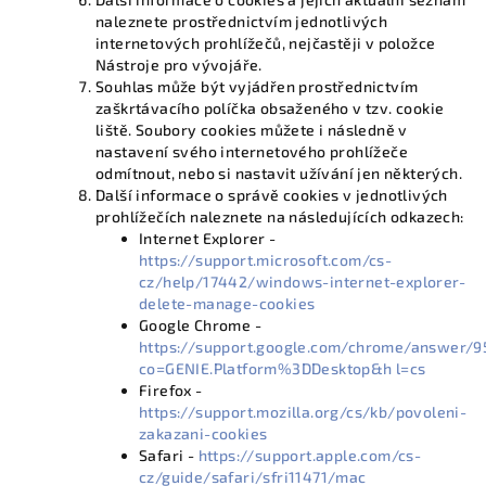
naleznete prostřednictvím jednotlivých
internetových prohlížečů, nejčastěji v položce
Nástroje pro vývojáře.
Souhlas může být vyjádřen prostřednictvím
zaškrtávacího políčka obsaženého v tzv. cookie
liště. Soubory cookies můžete i následně v
nastavení svého internetového prohlížeče
odmítnout, nebo si nastavit užívání jen některých.
Další informace o správě cookies v jednotlivých
prohlížečích naleznete na následujících odkazech:
Internet Explorer -
https://support.microsoft.com/cs-
cz/help/17442/windows-internet-explorer-
delete-manage-cookies
Google Chrome -
https://support.google.com/chrome/answer/9
co=GENIE.Platform%3DDesktop&h l=cs
Firefox -
https://support.mozilla.org/cs/kb/povoleni-
zakazani-cookies
Safari -
https://support.apple.com/cs-
cz/guide/safari/sfri11471/mac