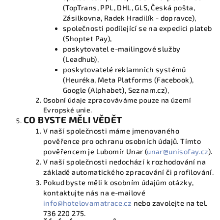
(TopTrans, PPL, DHL, GLS, Česká pošta,
Zásilkovna, Radek Hradilík - dopravce),
společnosti podílející se na expedici plateb
(Shoptet Pay),
poskytovatel e-mailingové služby
(Leadhub),
poskytovatelé reklamních systémů
(Heuréka, Meta Platforms (Facebook),
Google (Alphabet), Seznam.cz),
Osobní údaje zpracováváme pouze na území
Evropské unie.
CO BYSTE MĚLI VĚDĚT
V naší společnosti máme jmenovaného
pověřence pro ochranu osobních údajů. Tímto
pověřencem je Lubomír Unar (
unar@unisofay.cz
).
V naší společnosti nedochází k rozhodování na
základě automatického zpracování či profilování.
Pokud byste měli k osobním údajům otázky,
kontaktujte nás na e-mailové
info@hotelovamatrace.cz
nebo zavolejte na tel.
736 220 275.