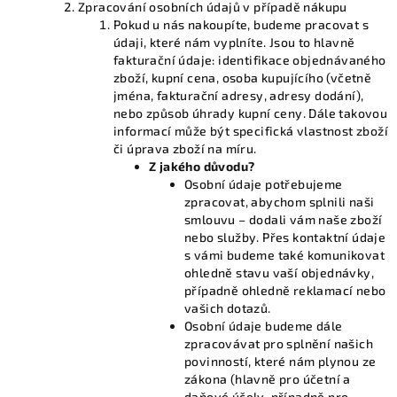
Zpracování osobních údajů v případě nákupu
Pokud u nás nakoupíte, budeme pracovat s
údaji, které nám vyplníte. Jsou to hlavně
fakturační údaje: identifikace objednávaného
zboží, kupní cena, osoba kupujícího (včetně
jména, fakturační adresy, adresy dodání),
nebo způsob úhrady kupní ceny. Dále takovou
informací může být specifická vlastnost zboží
či úprava zboží na míru.
Z jakého důvodu?
Osobní údaje potřebujeme
zpracovat, abychom splnili naši
smlouvu – dodali vám naše zboží
nebo služby. Přes kontaktní údaje
s vámi budeme také komunikovat
ohledně stavu vaší objednávky,
případně ohledně reklamací nebo
vašich dotazů.
Osobní údaje budeme dále
zpracovávat pro splnění našich
povinností, které nám plynou ze
zákona (hlavně pro účetní a
daňové účely, případně pro