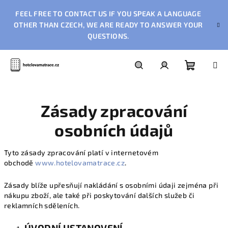
Přejít
FEEL FREE TO CONTACT US IF YOU SPEAK A LANGUAGE
na
obsah
OTHER THAN CZECH, WE ARE READY TO ANSWER YOUR
QUESTIONS.
Nákupn
Hledat
Přihlášení
Zásady zpracování
košík
osobních údajů
Tyto zásady zpracování platí v internetovém
obchodě
www.hotelovamatrace.cz
.
Zásady blíže upřesňují nakládání s osobními údaji zejména při
nákupu zboží, ale také při poskytování dalších služeb či
reklamních sděleních.
ÚVODNÍ USTANOVENÍ