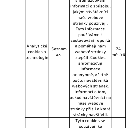
shromažďování
informací o způsobu,
jakým návštěvníci
naše webové
stránky používají.
Tyto informace
používáme k
sestavování reportů
Analytické
a pomáhají nám
Seznam
24
cookies a
webové stránky
a.s.
měsíců
technologie
zlepšit. Cookies
shromažďují
informace
anonymně, včetně
počtu návštěvníků
webových stránek,
informací o tom,
odkud návštěvníci na
naše webové
stránky přišli a které
stránky navštívili.
Tyto cookies se
používají ke