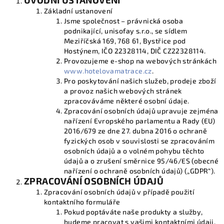
Základní ustanovení
Jsme společnost – právnická osoba
podnikající, unisofay s.r.o., se sídlem
Meziříčská 169, 768 61, Bystřice pod
Hostýnem, IČO
22328114
, DIČ
CZ22328114
.
Provozujeme e-shop na webových stránkách
www.hotelovamatrace.cz
.
Pro poskytování našich služeb, prodeje zboží
a provoz našich webových stránek
zpracováváme některé osobní údaje.
Zpracování osobních údajů upravuje zejména
nařízení Evropského parlamentu a Rady (EU)
2016/679 ze dne 27. dubna 2016 o ochraně
fyzických osob v souvislosti se zpracováním
osobních údajů a o volném pohybu těchto
údajů a o zrušení směrnice 95/46/ES (obecné
nařízení o ochraně osobních údajů) („GDPR“).
ZPRACOVÁNÍ OSOBNÍCH ÚDAJŮ
Zpracování osobních údajů v případě použití
kontaktního formuláře
Pokud poptáváte naše produkty a služby,
budeme pracovat s vašimi kontaktními údaji,