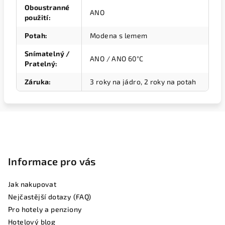
Oboustranné
ANO
použití
:
Potah
:
Modena s lemem
Snímatelný /
ANO / ANO 60°C
Pratelný
:
Záruka
:
3 roky na jádro, 2 roky na potah
Z
á
p
Informace pro vás
a
t
Jak nakupovat
í
Nejčastější dotazy (FAQ)
Pro hotely a penziony
Hotelový blog