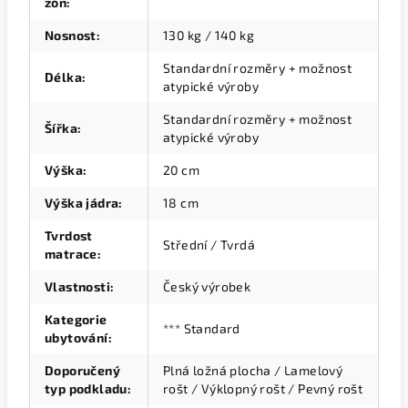
zón
:
Nosnost
:
130 kg / 140 kg
Standardní rozměry + možnost
Délka
:
atypické výroby
Standardní rozměry + možnost
Šířka
:
atypické výroby
Výška
:
20 cm
Výška jádra
:
18 cm
Tvrdost
Střední / Tvrdá
matrace
:
Vlastnosti
:
Český výrobek
Kategorie
*** Standard
ubytování
:
Doporučený
Plná ložná plocha / Lamelový
typ podkladu
:
rošt / Výklopný rošt / Pevný rošt