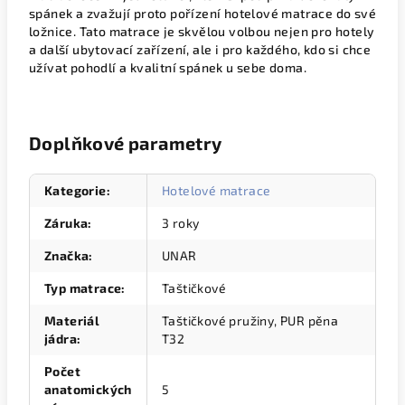
spánek a zvažují proto pořízení hotelové matrace do své
ložnice. Tato matrace je skvělou volbou nejen pro hotely
a další ubytovací zařízení, ale i pro každého, kdo si chce
užívat pohodlí a kvalitní spánek u sebe doma.
Doplňkové parametry
Kategorie
:
Hotelové matrace
Záruka
:
3 roky
Značka
:
UNAR
Typ matrace
:
Taštičkové
Materiál
Taštičkové pružiny, PUR pěna
jádra
:
T32
Počet
anatomických
5