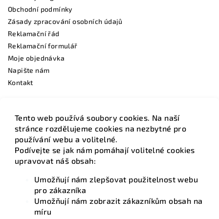
Obchodní podmínky
Zásady zpracování osobních údajů
Reklamační řád
Reklamační formulář
Moje objednávka
Napište nám
Kontakt
Tento web používá soubory cookies. Na naší
Facebook
stránce rozdělujeme cookies na nezbytné pro
používání webu a volitelné.
Podívejte se jak nám pomáhají volitelné cookies
upravovat náš obsah:
Umožňují nám zlepšovat použitelnost webu
Kontakt
pro zákazníka
Umožňují nám zobrazit zákazníkům obsah na
info
@
hotelovamatrace.cz
míru
+420 736 220 275