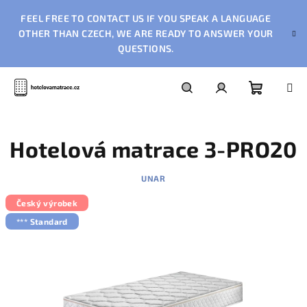
Přejít
FEEL FREE TO CONTACT US IF YOU SPEAK A LANGUAGE
na
obsah
OTHER THAN CZECH, WE ARE READY TO ANSWER YOUR
QUESTIONS.
Nákupn
Hledat
Přihlášení
Hotelová matrace 3-PRO20
košík
UNAR
Český výrobek
*** Standard