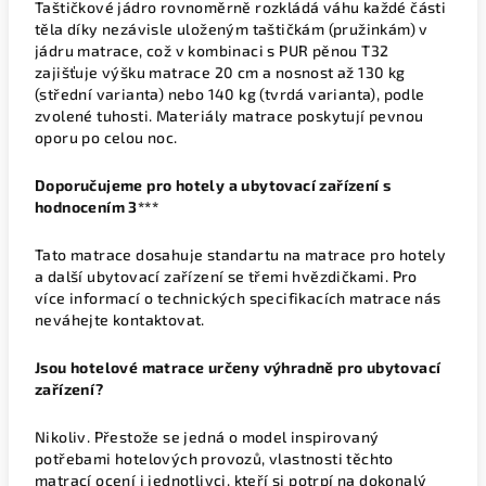
Taštičkové jádro rovnoměrně rozkládá váhu každé části
těla díky nezávisle uloženým taštičkám (pružinkám) v
jádru matrace, což v kombinaci s PUR pěnou T32
zajišťuje výšku matrace 20 cm a nosnost až 130 kg
(střední varianta) nebo 140 kg (tvrdá varianta), podle
zvolené tuhosti. Materiály matrace poskytují pevnou
oporu po celou noc.
Doporučujeme
pro hotely a ubytovací zařízení s
hodnocením 3***
Tato matrace dosahuje standartu na matrace pro hotely
a další ubytovací zařízení se třemi hvězdičkami. Pro
více informací o technických specifikacích matrace nás
neváhejte kontaktovat.
Jsou hotelové matrace určeny výhradně pro ubytovací
zařízení?
Nikoliv. Přestože se jedná o model inspirovaný
potřebami hotelových provozů, vlastnosti těchto
matrací ocení i jednotlivci, kteří si potrpí na dokonalý