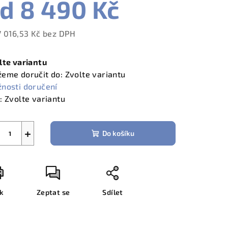
od
8 490 Kč
7 016,53 Kč
bez DPH
ná
a:
lte variantu
eme doručit do:
Zvolte variantu
nosti doručení
:
Zvolte variantu
+
Do košíku
sk
Zeptat se
Sdílet