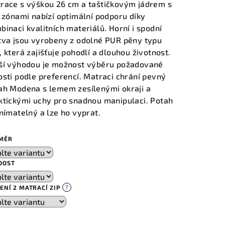
race s výškou 26 cm a taštičkovým jádrem s
i zónami nabízí optimální podporu díky
binaci kvalitních materiálů. Horní i spodní
tva jsou vyrobeny z odolné PUR pěny typu
, která zajišťuje pohodlí a dlouhou životnost.
ší výhodou je možnost výběru požadované
osti podle preferencí. Matraci chrání pevný
ah Modena s lemem zesílenými okraji a
ktickými uchy pro snadnou manipulaci. Potah
snímatelný a lze ho vyprat.
MĚR
DOST
?
JENÍ 2 MATRACÍ ZIP