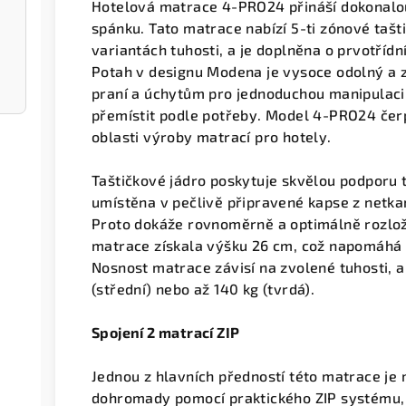
Hotelová matrace 4-PRO24 přináší dokonalou
spánku. Tato matrace nabízí 5-ti zónové tašt
variantách tuhosti, a je doplněna o prvotříd
Potah v designu Modena je vysoce odolný a 
praní a úchytům pro jednoduchou manipulaci
přemístit podle potřeby. Model 4-PRO24 čerp
oblasti výroby matrací pro hotely.
Taštičkové jádro poskytuje skvělou podporu t
umístěna v pečlivě připravené kapse z netkan
Proto dokáže rovnoměrně a optimálně rozlož
matrace získala výšku 26 cm, což napomáhá 
Nosnost matrace závisí na zvolené tuhosti, a 
(střední) nebo až 140 kg (tvrdá).
Spojení 2 matrací ZIP
Jednou z hlavních předností této matrace je
dohromady pomocí praktického ZIP systému, 