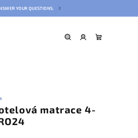
 ANSWER YOUR QUESTIONS.
Hledat
Přihlášení
Nákupní
košík
R
otelová matrace 4-
RO24