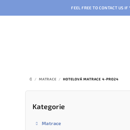
Přejít
FEEL FREE TO CONTACT US I
na
obsah
/
MATRACE
/
HOTELOVÁ MATRACE 4-PRO24
DOMŮ
P
o
Kategorie
Přeskočit
kategorie
s
Matrace
t