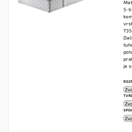
Mat
5-t
kom
vrs
T35
Dal
tuh
pot
pra
je 
ROZ
TVR
SPO