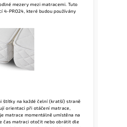
hodlné mezery mezi matracemi. Tuto
cí 4-PRO24, které budou používány
títky na každé čelní (kratší) straně
jí orientaci při otáčení matrace,
u je matrace momentálně umístěna na
je čas matraci otočit nebo obrátit dle