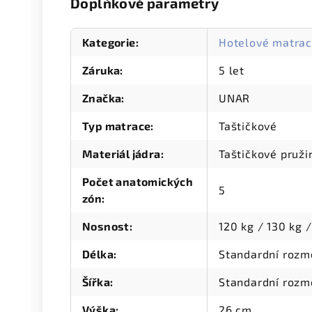
Doplňkové parametry
Kategorie
:
Hotelové matra
Záruka
:
5 let
Značka
:
UNAR
Typ matrace
:
Taštičkové
Materiál jádra
:
Taštičkové pruži
Počet anatomických
5
zón
:
Nosnost
:
120 kg / 130 kg 
Délka
:
Standardní rozm
Šířka
:
Standardní rozm
Výška
:
26 cm