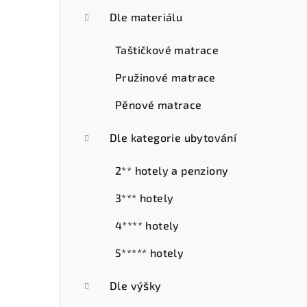
r
Dle materiálu
a
Taštičkové matrace
n
Pružinové matrace
n
Pěnové matrace
í
Dle kategorie ubytování
p
2** hotely a penziony
a
3*** hotely
n
e
4**** hotely
l
5***** hotely
Dle výšky