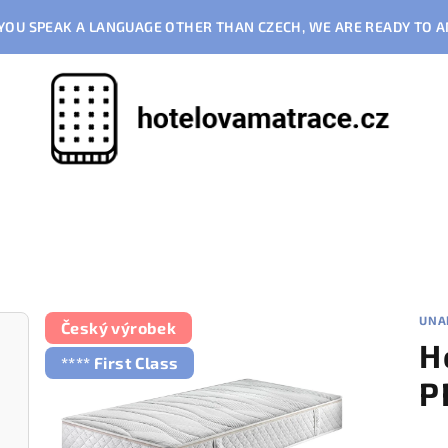
F YOU SPEAK A LANGUAGE OTHER THAN CZECH, WE ARE READY TO
UNA
Český výrobek
H
**** First Class
P