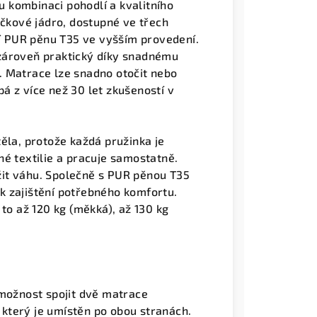
 kombinaci pohodlí a kvalitního
ičkové jádro, dostupné ve třech
ní PUR pěnu T35 ve vyšším provedení.
zároveň praktický díky snadnému
. Matrace lze snadno otočit nebo
á z více než 30 let zkušeností v
ěla, protože každá pružinka je
é textilie a pracuje samostatně.
it váhu. Společně s PUR pěnou T35
k zajištění potřebného komfortu.
to až 120 kg (měkká), až 130 kg
 možnost spojit dvě matrace
který je umístěn po obou stranách.