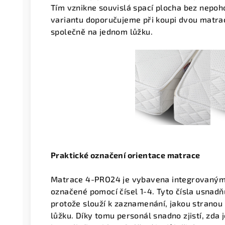
Tím vznikne souvislá spací plocha bez nepo
variantu doporučujeme při koupi dvou matra
společně na jednom lůžku.
Praktické označení orientace matrace
Matrace 4-PRO24 je vybavena integrovanými š
označené pomocí čísel 1-4. Tyto čísla usnadňu
protože slouží k zaznamenání, jakou strano
lůžku. Díky tomu personál snadno zjistí, zda 